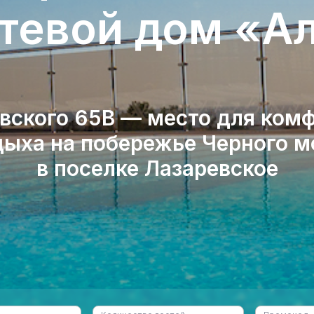
стевой дом «А
вского 65В — место для ком
дыха на побережье Черного м
в поселке Лазаревское