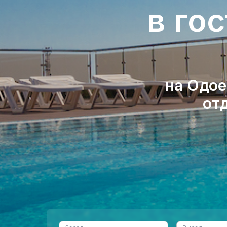
в го
на Одое
от