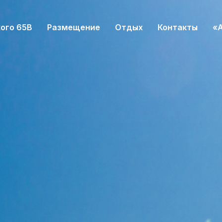
ого 65В
Размещение
Отдых
Контакты
«А