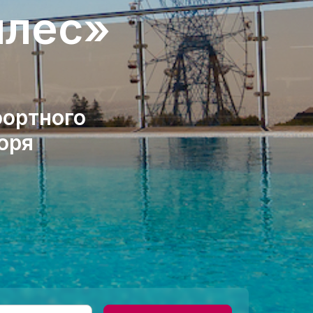
ллес»
фортного
оря